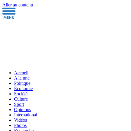
Aller au contenu
Accueil
A la une
Politique
Économie
Société
Culture
Sport
Opinions
International
Vidéos
Photos
Recherche