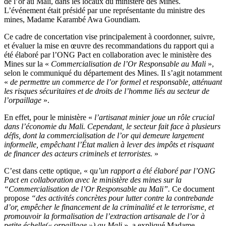
de l’or au Mali, dans les locaux du ministère des Mines.
L’événement était présidé par une représentante du ministre des
mines, Madame Karambé Awa Goundiam.
Ce cadre de concertation vise principalement à coordonner, suivre,
et évaluer la mise en œuvre des recommandations du rapport qui a
été élaboré par l’ONG Pact en collaboration avec le ministère des
Mines sur la «
Commercialisation de l’Or Responsable au Mali
»,
selon le communiqué du département des Mines. Il s’agit notamment
«
de permettre un commerce de l’or formel et responsable, atténuant
les risques sécuritaires et de droits de l’homme liés au secteur de
l’orpaillage
».
En effet, pour le ministère «
l’artisanat minier joue un rôle crucial
dans l’économie du Mali. Cependant, le secteur fait face à plusieurs
défis, dont la commercialisation de l’or qui demeure largement
informelle, empêchant l’État malien à lever des impôts et risquant
de financer des acteurs criminels et terroristes.
»
C’est dans cette optique, « q
u’un rapport a été élaboré par l’ONG
Pact en collaboration avec le ministère des mines sur la
“Commercialisation de l’Or Responsable au Mali”.
Ce document
propose
“des activités concrètes pour lutter contre la contrebande
d’or, empêcher le financement de la criminalité et le terrorisme, et
promouvoir la formalisation de l’extraction artisanale de l’or à
petite échelle(« orpaillage ») au Mali
», a expliqué Madame