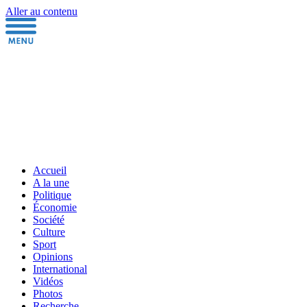
Aller au contenu
Accueil
A la une
Politique
Économie
Société
Culture
Sport
Opinions
International
Vidéos
Photos
Recherche