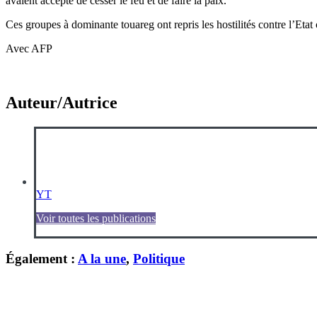
avaient accepté de cesser le feu et de faire la paix.
Ces groupes à dominante touareg ont repris les hostilités contre l’Etat 
Avec AFP
Auteur/Autrice
YT
Voir toutes les publications
Également :
A la une
,
Politique