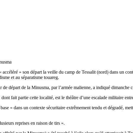
inusma
éléré » son départ la veille du camp de Tessalit (nord) dans un contex
adisme et au séparatisme touareg.
ur de départ de la Minusma, par l’armée malienne, a indiqué dimanche ce
t fait partie cette localité, est le théâtre d’une escalade militaire entre
te base « dans un contexte sécuritaire extrêmement tendu et dégradé, me
usieurs reprises en raison de tirs ».