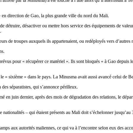
ffrété par la Minusma) a été touché à l’aile alors qu’il atterrissait à Te
» en direction de Gao, la plus grande ville du nord du Mali.
 de détruire, désactiver ou mettre hors service des équipements de valeur
.
urs de troupes auxquels ils appartenaient, ou redéployés vers d’autres m
ns.
révus pour « récupérer ce matériel ». Ils sont bloqués « à Gao depuis le 
t le « sixième » dans le pays. La Minusma avait aussi avancé celui de Be
 des séparatistes, qui s’annonce périlleux.
amé en juin dernier, après des mois de dégradation des relations, le dé
de nationalités – qui étaient présents au Mali doit s’échelonner jusqu’au 
amps aux autorités maliennes, ce qui va à l’encontre selon eux des acco