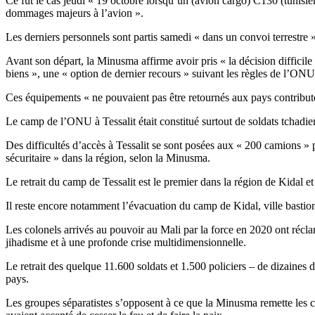
Ce fut le cas jeudi « 19 octobre lorsqu’un (avion cargo) C130 (tunisien a
dommages majeurs à l’avion ».
Les derniers personnels sont partis samedi « dans un convoi terrestre 
Avant son départ, la Minusma affirme avoir pris « la décision difficile
biens », une « option de dernier recours » suivant les règles de l’ONU
Ces équipements « ne pouvaient pas être retournés aux pays contribute
Le camp de l’ONU à Tessalit était constitué surtout de soldats tchadie
Des difficultés d’accès à Tessalit se sont posées aux « 200 camions » p
sécuritaire » dans la région, selon la Minusma.
Le retrait du camp de Tessalit est le premier dans la région de Kidal e
Il reste encore notamment l’évacuation du camp de Kidal, ville bastion
Les colonels arrivés au pouvoir au Mali par la force en 2020 ont récl
jihadisme et à une profonde crise multidimensionnelle.
Le retrait des quelque 11.600 soldats et 1.500 policiers – de dizaines 
pays.
Les groupes séparatistes s’opposent à ce que la Minusma remette les c