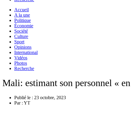
Accueil
A la une
Politique
Économie
Société
Culture
Sport
Opinions
International
Vidéos
Photos
Recherche
Mali: estimant son personnel « en 
Publié le :
23 octobre, 2023
Par :
YT