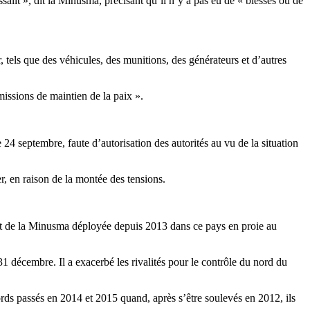
ssalit », dit la Minusma, précisant qu’il n’y a pas eu de « blessés ou de
, tels que des véhicules, des munitions, des générateurs et d’autres
issions de maintien de la paix ».
24 septembre, faute d’autorisation des autorités au vu de la situation
r, en raison de la montée des tensions.
part de la Minusma déployée depuis 2013 dans ce pays en proie au
31 décembre. Il a exacerbé les rivalités pour le contrôle du nord du
rds passés en 2014 et 2015 quand, après s’être soulevés en 2012, ils