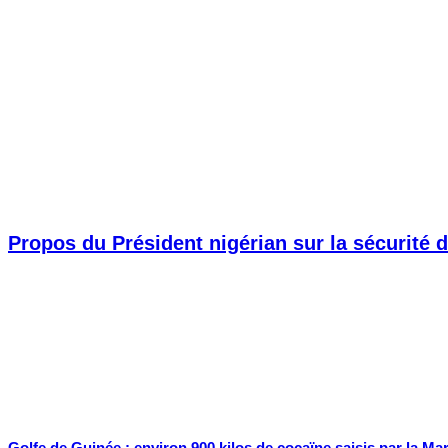
Propos du Président nigérian sur la sécurité d
Golfe de Guinée : environ 900 kilos de cocaïne saisis par la Ma