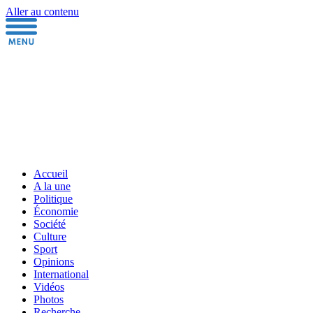
Aller au contenu
Accueil
A la une
Politique
Économie
Société
Culture
Sport
Opinions
International
Vidéos
Photos
Recherche