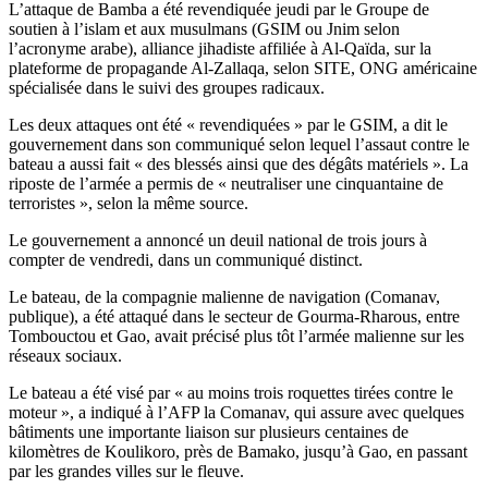
L’attaque de Bamba a été revendiquée jeudi par le Groupe de
soutien à l’islam et aux musulmans (GSIM ou Jnim selon
l’acronyme arabe), alliance jihadiste affiliée à Al-Qaïda, sur la
plateforme de propagande Al-Zallaqa, selon SITE, ONG américaine
spécialisée dans le suivi des groupes radicaux.
Les deux attaques ont été « revendiquées » par le GSIM, a dit le
gouvernement dans son communiqué selon lequel l’assaut contre le
bateau a aussi fait « des blessés ainsi que des dégâts matériels ». La
riposte de l’armée a permis de « neutraliser une cinquantaine de
terroristes », selon la même source.
Le gouvernement a annoncé un deuil national de trois jours à
compter de vendredi, dans un communiqué distinct.
Le bateau, de la compagnie malienne de navigation (Comanav,
publique), a été attaqué dans le secteur de Gourma-Rharous, entre
Tombouctou et Gao, avait précisé plus tôt l’armée malienne sur les
réseaux sociaux.
Le bateau a été visé par « au moins trois roquettes tirées contre le
moteur », a indiqué à l’AFP la Comanav, qui assure avec quelques
bâtiments une importante liaison sur plusieurs centaines de
kilomètres de Koulikoro, près de Bamako, jusqu’à Gao, en passant
par les grandes villes sur le fleuve.