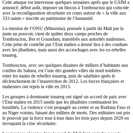
Cette attaque est intervenue quelques semaines après que le GSIM a
annoncé, début août, imposer un blocus à Tombouctou qui coïncide
avec la reconfiguration sécuritaire en cours autour de « la ville aux
333 saints » inscrite au patrimoine de l’humanité.
La mission de l’ONU (Minusma), poussée à partir du Mali par la
junte au pouvoir, vient de quitter deux camps proches de
Tombouctou, Ber et Goundam, transférés aux autorités maliennes.
Cette prise de contrôle par l’Etat malien a donné lieu à des combats
avec les jihadistes, mais aussi des accrochages avec les ex-rebelles
touareg.
Tombouctou, avec ses quelques dizaines de milliers d’habitants aux
confins du Sahara, est l’une des grandes villes du nord tombées
entre les mains de rebelles touareg, puis de salafistes après le
déclenchement de l’insurrection de 2012. Les forces françaises et
maliennes ont repris la ville en 2013.
Les groupes à dominante touareg ont signé un accord de paix avec
l’Etat malien en 2015 tandis que les jihadistes continuaient les
hostilités. La violence s’est propagée au centre et au Burkina Faso et
au Niger voisins, faisant des milliers de morts. Des militaires ont pris
le pouvoir par la force tour à tour dans les trois pays depuis 2020 en
invoquant la crise sécuritaire.