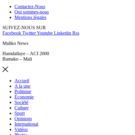
Contactez-Nous
Qui sommes-nous
Mentions légales
SUIVEZ-NOUS SUR
Facebook
Twitter
Youtube
Linkedin
Rss
Maliko News
Hamdallaye – ACI 2000
Bamako – Mali
Accueil
A la une
Politique
Économie
Société
Culture
Sport
Opinions
International
Vidéos
Photos