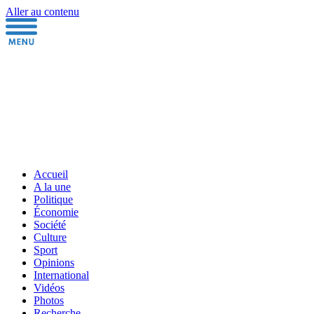
Aller au contenu
Accueil
A la une
Politique
Économie
Société
Culture
Sport
Opinions
International
Vidéos
Photos
Recherche