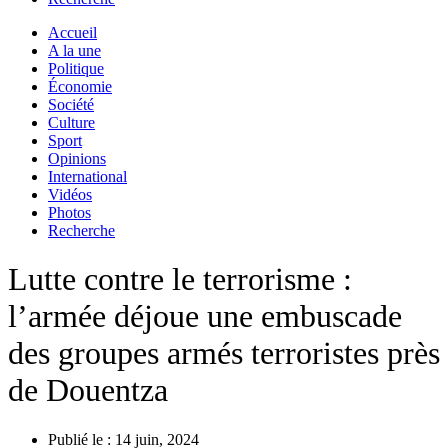
Accueil
A la une
Politique
Économie
Société
Culture
Sport
Opinions
International
Vidéos
Photos
Recherche
Lutte contre le terrorisme :
l’armée déjoue une embuscade
des groupes armés terroristes près
de Douentza
Publié le :
14 juin, 2024