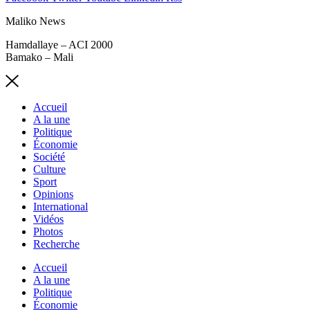
Maliko News
Hamdallaye – ACI 2000
Bamako – Mali
Accueil
A la une
Politique
Économie
Société
Culture
Sport
Opinions
International
Vidéos
Photos
Recherche
Accueil
A la une
Politique
Économie