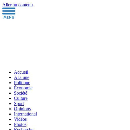
Aller au contenu
Accueil
A la une
Politique
Économie
Société
Culture
Sport
Opinions
International
Vidéos
Photos
Recherche