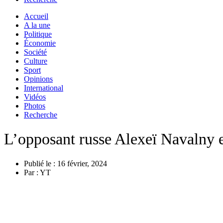
Accueil
A la une
Politique
Économie
Société
Culture
Sport
Opinions
International
Vidéos
Photos
Recherche
L’opposant russe Alexeï Navalny e
Publié le :
16 février, 2024
Par :
YT