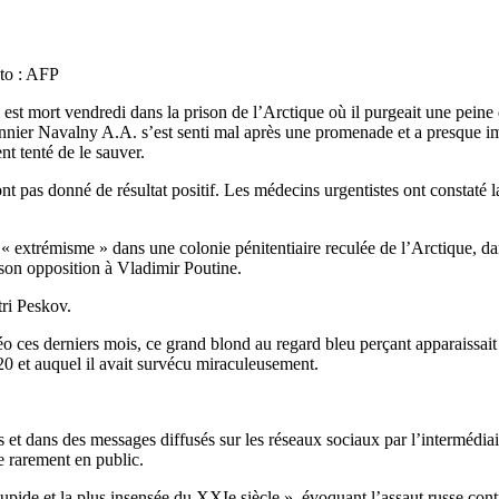
oto : AFP
t mort vendredi dans la prison de l’Arctique où il purgeait une peine d
isonnier Navalny A.A. s’est senti mal après une promenade et a presque 
t tenté de le sauver.
t pas donné de résultat positif. Les médecins urgentistes ont constaté la
 extrémisme » dans une colonie pénitentiaire reculée de l’Arctique, dans
son opposition à Vladimir Poutine.
tri Peskov.
o ces derniers mois, ce grand blond au regard bleu perçant apparaissait a
20 et auquel il avait survécu miraculeusement.
et dans des messages diffusés sur les réseaux sociaux par l’intermédiair
e rarement en public.
tupide et la plus insensée du XXIe siècle », évoquant l’assaut russe cont