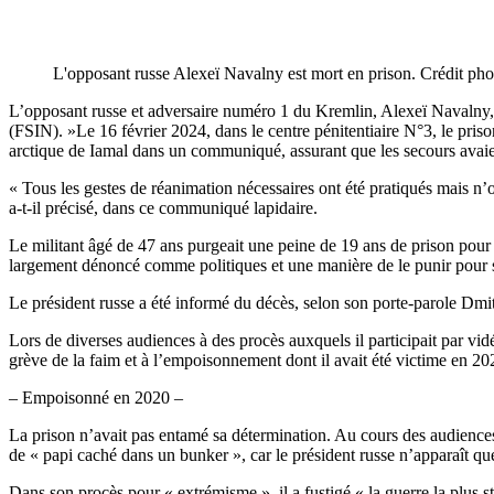
L'opposant russe Alexeï Navalny est mort en prison. Crédit ph
L’opposant russe et adversaire numéro 1 du Kremlin, Alexeï Navalny, es
(FSIN). »Le 16 février 2024, dans le centre pénitentiaire N°3, le pr
arctique de Iamal dans un communiqué, assurant que les secours avaien
« Tous les gestes de réanimation nécessaires ont été pratiqués mais n’on
a-t-il précisé, dans ce communiqué lapidaire.
Le militant âgé de 47 ans purgeait une peine de 19 ans de prison pour «
largement dénoncé comme politiques et une manière de le punir pour 
Le président russe a été informé du décès, selon son porte-parole Dmi
Lors de diverses audiences à des procès auxquels il participait par vidé
grève de la faim et à l’empoisonnement dont il avait été victime en 20
– Empoisonné en 2020 –
La prison n’avait pas entamé sa détermination. Au cours des audiences 
de « papi caché dans un bunker », car le président russe n’apparaît qu
Dans son procès pour « extrémisme », il a fustigé « la guerre la plus s