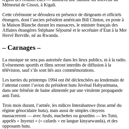
Mémorial de Gisozi, à Kigali.
Cette cérémonie se déroulera en présence de dirigeants et officiels
étrangers, dont l’ancien président américain Bill Clinton, en poste à
la Maison Blanche durant les massacres, le ministre français des
Affaires étrangères Stéphane Séjourné et le secrétaire d’Etat à la Mer
Hervé Berville, né au Rwanda.
– Carnages –
La musique ne sera pas autorisée dans les lieux publics, ni à la radio.
Evénements sportifs et films seront interdits de diffusion à la
télévision, sauf s’ils sont liés aux commémorations.
Les tueries du printemps 1994 ont été déclenchées au lendemain de
l’attentat contre l’avion du président hutu Juvénal Habyarimana,
dans une frénésie de haine alimentée par une virulente propagande
anti-Tutsi.
Trois mois durant, l’armée, les milices Interahamwe (bras armé du
régime génocidaire hutu), mais aussi de simples citoyens
massacreront — avec fusils, machettes ou gourdins — les Tutsi,
appelés « Inyenzi » (« cafards » en langue kinyarwanda), et des
opposants hutu.