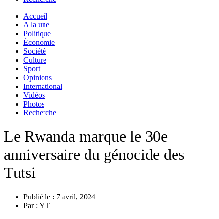
Accueil
A la une
Politique
Économie
Société
Culture
Sport
Opinions
International
Vidéos
Photos
Recherche
Le Rwanda marque le 30e
anniversaire du génocide des
Tutsi
Publié le :
7 avril, 2024
Par :
YT