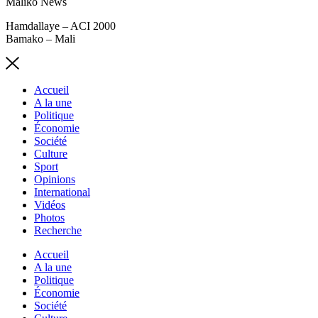
Maliko News
Hamdallaye – ACI 2000
Bamako – Mali
Accueil
A la une
Politique
Économie
Société
Culture
Sport
Opinions
International
Vidéos
Photos
Recherche
Accueil
A la une
Politique
Économie
Société