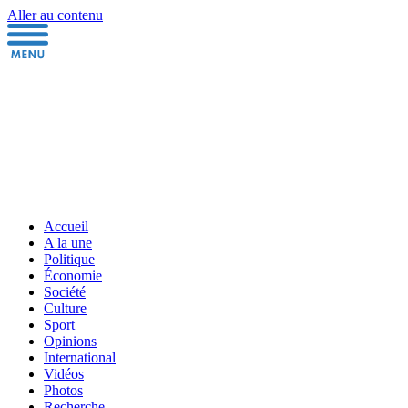
Aller au contenu
Accueil
A la une
Politique
Économie
Société
Culture
Sport
Opinions
International
Vidéos
Photos
Recherche