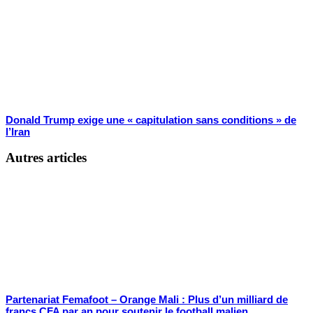
Donald Trump exige une « capitulation sans conditions » de
l’Iran
Autres articles
Partenariat Femafoot – Orange Mali : Plus d’un milliard de
francs CFA par an pour soutenir le football malien