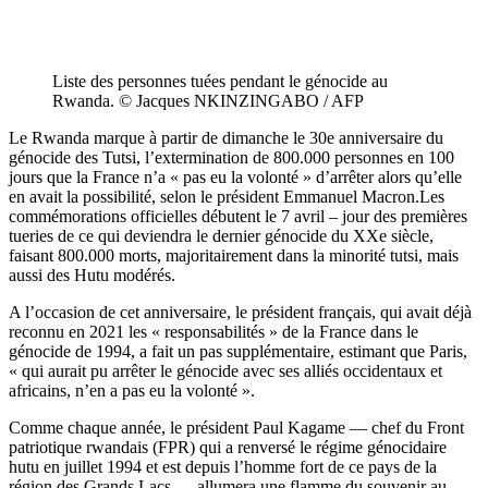
Liste des personnes tuées pendant le génocide au
Rwanda. © Jacques NKINZINGABO / AFP
Le Rwanda marque à partir de dimanche le 30e anniversaire du
génocide des Tutsi, l’extermination de 800.000 personnes en 100
jours que la France n’a « pas eu la volonté » d’arrêter alors qu’elle
en avait la possibilité, selon le président Emmanuel Macron.Les
commémorations officielles débutent le 7 avril – jour des premières
tueries de ce qui deviendra le dernier génocide du XXe siècle,
faisant 800.000 morts, majoritairement dans la minorité tutsi, mais
aussi des Hutu modérés.
A l’occasion de cet anniversaire, le président français, qui avait déjà
reconnu en 2021 les « responsabilités » de la France dans le
génocide de 1994, a fait un pas supplémentaire, estimant que Paris,
« qui aurait pu arrêter le génocide avec ses alliés occidentaux et
africains, n’en a pas eu la volonté ».
Comme chaque année, le président Paul Kagame — chef du Front
patriotique rwandais (FPR) qui a renversé le régime génocidaire
hutu en juillet 1994 et est depuis l’homme fort de ce pays de la
région des Grands Lacs — allumera une flamme du souvenir au