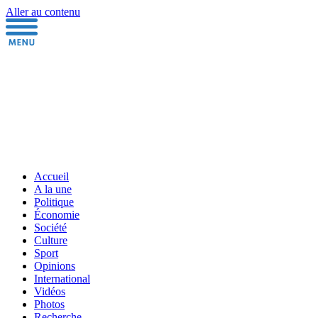
Aller au contenu
Accueil
A la une
Politique
Économie
Société
Culture
Sport
Opinions
International
Vidéos
Photos
Recherche