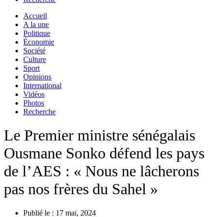
Accueil
A la une
Politique
Économie
Société
Culture
Sport
Opinions
International
Vidéos
Photos
Recherche
Le Premier ministre sénégalais
Ousmane Sonko défend les pays
de l’AES : « Nous ne lâcherons
pas nos frères du Sahel »
Publié le :
17 mai, 2024