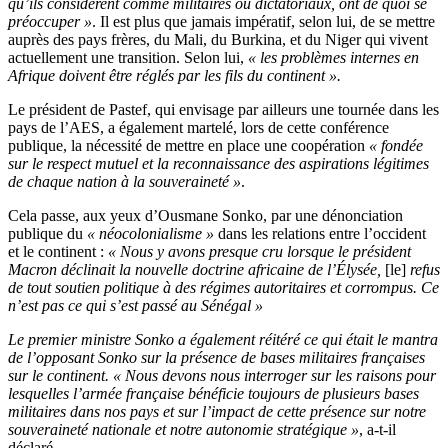
qu’ils considèrent comme militaires ou dictatoriaux, ont de quoi se
préoccuper »
. Il est plus que jamais impératif, selon lui, de se mettre
auprès des pays frères, du Mali, du Burkina, et du Niger qui vivent
actuellement une transition. Selon lui,
« les problèmes internes en
Afrique doivent être réglés par les fils du continent ».
Le président de Pastef, qui envisage par ailleurs une tournée dans les
pays de l’AES, a également martelé, lors de cette conférence
publique, la nécessité de mettre en place une coopération
« fondée
sur le respect mutuel et la reconnaissance des aspirations légitimes
de chaque nation à la souveraineté »
.
Cela passe, aux yeux d’Ousmane Sonko, par une dénonciation
publique du
« néocolonialisme »
dans les relations entre l’occident
et le continent :
« Nous y avons presque cru lorsque le président
Macron déclinait la nouvelle doctrine africaine de l’Élysée,
[le]
refus
de tout soutien politique à des régimes autoritaires et corrompus. Ce
n’est pas ce qui s’est passé au Sénégal »
Le premier ministre Sonko a également réitéré ce qui était le mantra
de l’opposant Sonko sur la présence de bases militaires françaises
sur le continent. « Nous devons nous interroger sur les raisons pour
lesquelles l’armée française bénéficie toujours de plusieurs bases
militaires dans nos pays et sur l’impact de cette présence sur notre
souveraineté nationale et notre autonomie stratégique »
, a-t-il
déclaré.