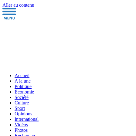
Aller au contenu
Accueil
A la une
Politique
Économie
Société
Culture
Sport
Opinions
International
Vidéos
Photos
Recherche