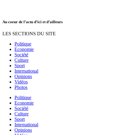
Au coeur de l’actu d’ici et d’ailleurs
LES SECTIONS DU SITE
Politique
Economie
Société
Culture
Sport
International
Opinions
Vidéos
Photos
Politique
Economie
Société
Culture
Sport
International
Opinions