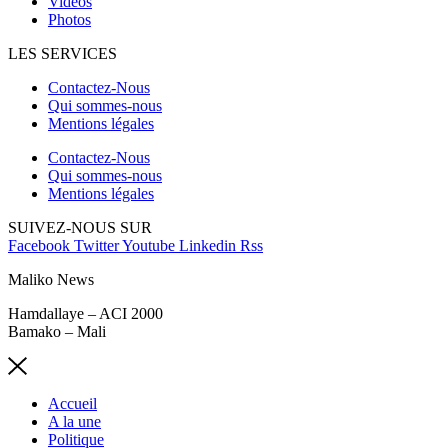
Vidéos
Photos
LES SERVICES
Contactez-Nous
Qui sommes-nous
Mentions légales
Contactez-Nous
Qui sommes-nous
Mentions légales
SUIVEZ-NOUS SUR
Facebook
Twitter
Youtube
Linkedin
Rss
Maliko News
Hamdallaye – ACI 2000
Bamako – Mali
Accueil
A la une
Politique