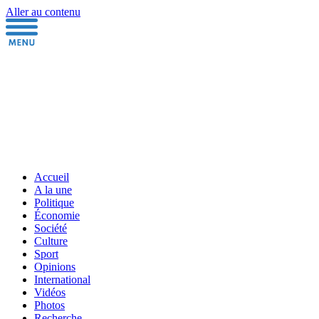
Aller au contenu
Accueil
A la une
Politique
Économie
Société
Culture
Sport
Opinions
International
Vidéos
Photos
Recherche