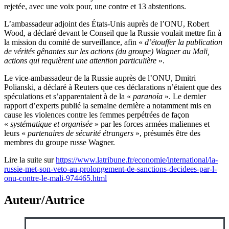
rejetée, avec une voix pour, une contre et 13 abstentions.
L’ambassadeur adjoint des États-Unis auprès de l’ONU, Robert
Wood, a déclaré devant le Conseil que la Russie voulait mettre fin à
la mission du comité de surveillance, afin «
d’étouffer la publication
de vérités gênantes sur les actions (du groupe) Wagner au Mali,
actions qui requièrent une attention particulière
».
Le vice-ambassadeur de la Russie auprès de l’ONU, Dmitri
Polianski, a déclaré à Reuters que ces déclarations n’étaient que des
spéculations et s’apparentaient à de la «
paranoïa
». Le dernier
rapport d’experts publié la semaine dernière a notamment mis en
cause les violences contre les femmes perpétrées de façon
«
systématique et organisée
» par les forces armées maliennes et
leurs «
partenaires de sécurité étrangers
», présumés être des
membres du groupe russe Wagner.
Lire la suite sur
https://www.latribune.fr/economie/international/la-
russie-met-son-veto-au-prolongement-de-sanctions-decidees-par-l-
onu-contre-le-mali-974465.html
Auteur/Autrice