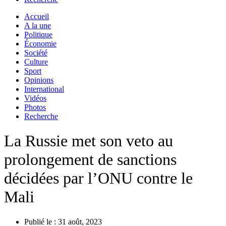
Accueil
A la une
Politique
Économie
Société
Culture
Sport
Opinions
International
Vidéos
Photos
Recherche
La Russie met son veto au
prolongement de sanctions
décidées par l’ONU contre le
Mali
Publié le :
31 août, 2023