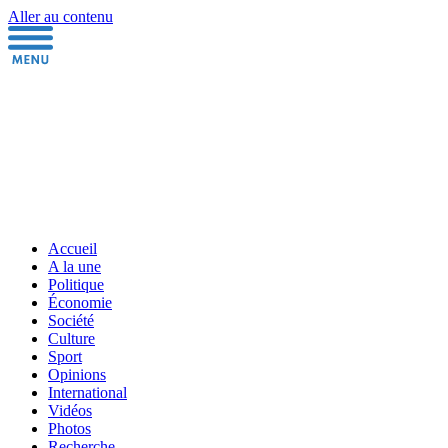
Aller au contenu
Accueil
A la une
Politique
Économie
Société
Culture
Sport
Opinions
International
Vidéos
Photos
Recherche