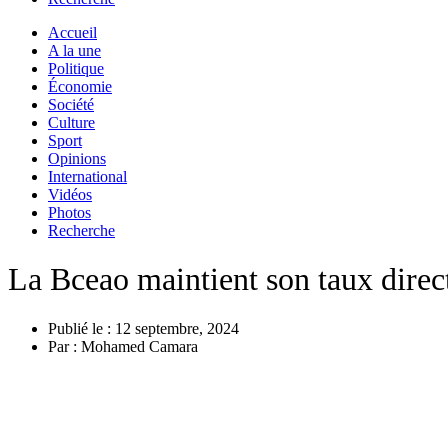
Accueil
A la une
Politique
Économie
Société
Culture
Sport
Opinions
International
Vidéos
Photos
Recherche
La Bceao maintient son taux direc
Publié le :
12 septembre, 2024
Par :
Mohamed Camara