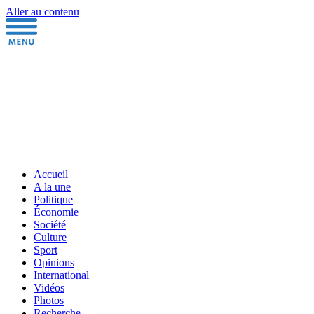
Aller au contenu
Accueil
A la une
Politique
Économie
Société
Culture
Sport
Opinions
International
Vidéos
Photos
Recherche