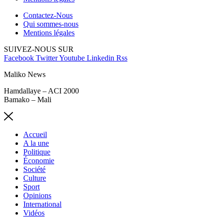
Contactez-Nous
Qui sommes-nous
Mentions légales
SUIVEZ-NOUS SUR
Facebook
Twitter
Youtube
Linkedin
Rss
Maliko News
Hamdallaye – ACI 2000
Bamako – Mali
Accueil
A la une
Politique
Économie
Société
Culture
Sport
Opinions
International
Vidéos