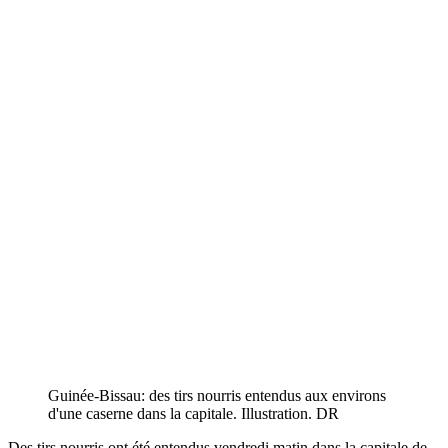
Guinée-Bissau: des tirs nourris entendus aux environs
d'une caserne dans la capitale. Illustration. DR
Des tirs nourris ont été entendus vendredi matin dans la capitale de