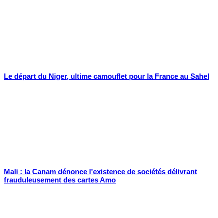
Le départ du Niger, ultime camouflet pour la France au Sahel
Mali : la Canam dénonce l’existence de sociétés délivrant
frauduleusement des cartes Amo