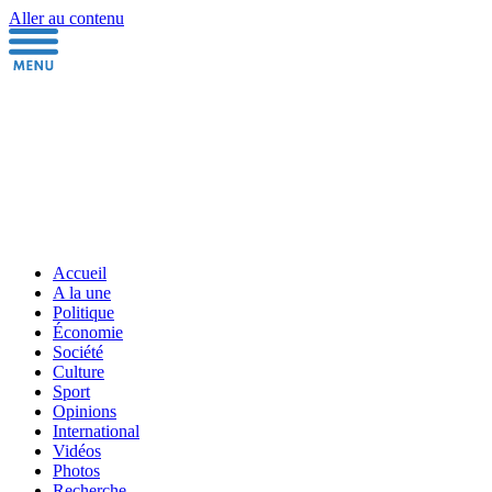
Aller au contenu
Accueil
A la une
Politique
Économie
Société
Culture
Sport
Opinions
International
Vidéos
Photos
Recherche