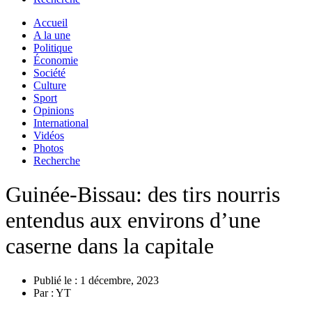
Accueil
A la une
Politique
Économie
Société
Culture
Sport
Opinions
International
Vidéos
Photos
Recherche
Guinée-Bissau: des tirs nourris
entendus aux environs d’une
caserne dans la capitale
Publié le :
1 décembre, 2023
Par :
YT