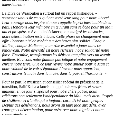
intensément.
»
La Diva de Wassoulou a surtout fait un rappel historique, «
souvenons-nous de ceux qui ont versé leur sang pour notre liberté.
Leur courage nous inspire et nous rappelle le prix inestimable de la
paix. Honorons leur mémoire en œuvrant sans relâche pour un Mali
uni et prospère.
» Avant de déclarer que «
malgré les obstacles,
notre détermination reste intacte. Cette phase de changement nous
offre l’opportunité de rebâtir sur des bases plus solides. Chaque
Malien, chaque Malienne, a un rôle essentiel à jouer dans ce
renouveau. Notre diversité est notre richesse, notre solidarité notre
force. Ensemble, transformons les défis en tremplins vers un avenir
meilleur. Ravivons notre flamme patriotique et notre engagement
envers notre terre. Que ce jour ravive notre amour pour le Mali et
notre volonté de le voir s’épanouir.
L’avenir nous appartient,
construisons-le main dans la main, dans la paix et l’harmonie
. »
Pour sa part, le musicien et conseiller spécial du président de la
transition, Salif Keita a lancé un appel «
à mes frères et sœurs
maliens, en ce jour si spécial pour notre chère patrie, nous
célébrons non seulement l’indépendance du Mali, mais aussi l’esprit
de résilience et d’unité qui a toujours caractérisé notre peuple.
Depuis des générations, nous avons su faire face aux défis, avec
courage et détermination, pour préserver notre dignité et notre
souveraineté.
»