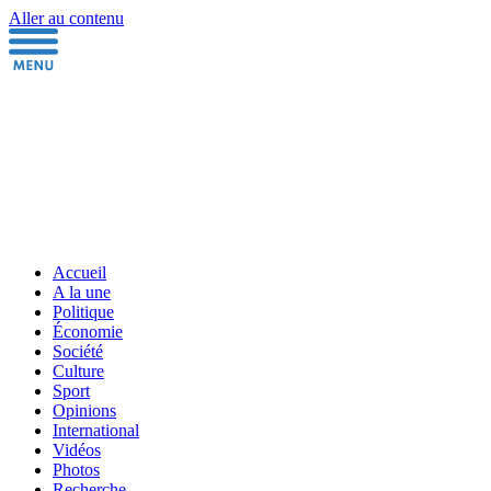
Aller au contenu
Accueil
A la une
Politique
Économie
Société
Culture
Sport
Opinions
International
Vidéos
Photos
Recherche