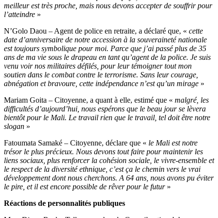
meilleur est très proche, mais nous devons accepter de souffrir pour
l’atteindre
»
N’Golo Daou – Agent de police en retraite, a déclaré que, «
cette
date d’anniversaire de notre accession à la souveraineté nationale
est toujours symbolique pour moi. Parce que j’ai passé plus de 35
ans de ma vie sous le drapeau en tant qu’agent de la police. Je suis
venu voir nos militaires défilés, pour leur témoigner tout mon
soutien dans le combat contre le terrorisme. Sans leur courage,
abnégation et bravoure, cette indépendance n’est qu’un mirage
»
Mariam Goita – Citoyenne, a quant à elle, estimé que «
malgré, les
difficultés d’aujourd’hui, nous espérons que le beau jour se lèvera
bientôt pour le Mali. Le travail rien que le travail, tel doit être notre
slogan
»
Fatoumata Samaké – Citoyenne, déclare que «
le Mali est notre
trésor le plus précieux. Nous devons tout faire pour maintenir les
liens sociaux, plus renforcer la cohésion sociale, le vivre-ensemble et
le respect de la diversité ethnique, c’est ça le chemin vers le vrai
développement dont nous cherchons. A 64 ans, nous avons pu éviter
le pire, et il est encore possible de rêver pour le futur
»
Réactions de personnalités publiques