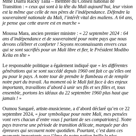
Mme Diarra Racky Talla – membre du Conseil national de
Transition : «
ceux qui sont à la tête du Mali aujourd’hui, leur vision
est la même que celle de nos pères de l’indépendance. Défendre la
souveraineté nationale du Mali, l’intérêt vital des maliens. A 64 ans,
je pense que cette œuvre est en marche
»
Moussa Mara, ancien premier ministre : «
22 septembre 2024 : 64
ans d’indépendance et de souveraineté pour notre pays que nous
devons célébrer et conforter ! Soyons reconnaissants envers ceux
qui se sont sacrifiés pour un Mali libre et fier, le Président Modibo
Keïta en tête
»
Le responsable politique a également indiqué que «
les différentes
générations qui se sont succédé depuis 1960 ont fait ce qu’elles ont
pu pour le pays. A notre tour de prendre le flambeau et de remplir
notre part du travail. Au moment où le Mali fait face à des enjeux
importants, travaillons d’abord à unir ses fils et ses filles et, tous
ensemble, portons les idéaux du 22 septembre 1960 plus haut que
jamais !
»
Oumou Sangaré, artiste-musicienne, a d’abord déclaré qu’en ce 22
septembre 2024, «
jour symbolique pour notre Mali, mes pensées
vont vers chacun d’entre vous [ parlant de ses compatriotes]. Notre
pays traverse une période de transition délicate, marquée par des
épreuves qui secouent notre quotidien. Pourtant, c’est dans ces
moments importants que l’âme de notre nation brille le plus