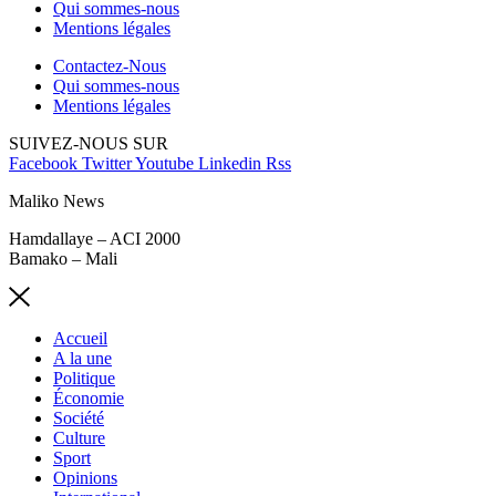
Qui sommes-nous
Mentions légales
Contactez-Nous
Qui sommes-nous
Mentions légales
SUIVEZ-NOUS SUR
Facebook
Twitter
Youtube
Linkedin
Rss
Maliko News
Hamdallaye – ACI 2000
Bamako – Mali
Accueil
A la une
Politique
Économie
Société
Culture
Sport
Opinions