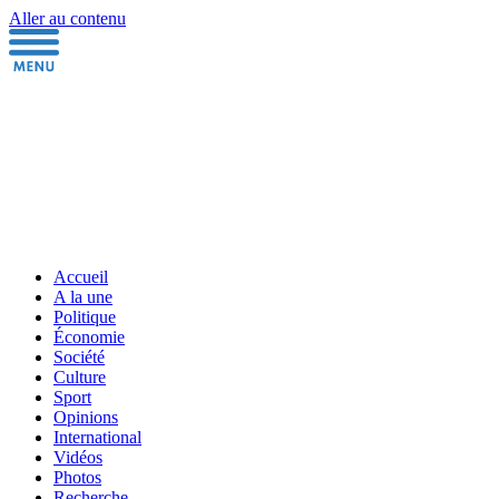
Aller au contenu
Accueil
A la une
Politique
Économie
Société
Culture
Sport
Opinions
International
Vidéos
Photos
Recherche