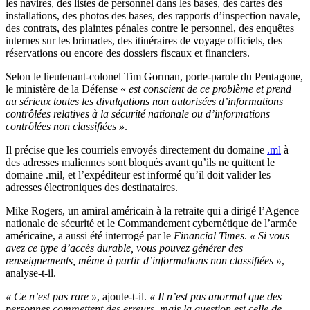
les navires, des listes de personnel dans les bases, des cartes des
installations, des photos des bases, des rapports d’inspection navale,
des contrats, des plaintes pénales contre le personnel, des enquêtes
internes sur les brimades, des itinéraires de voyage officiels, des
réservations ou encore des dossiers fiscaux et financiers.
Selon le lieutenant-colonel Tim Gorman, porte-parole du Pentagone,
le ministère de la Défense «
est conscient de ce problème et prend
au sérieux toutes les divulgations non autorisées d’informations
contrôlées relatives à la sécurité nationale ou d’informations
contrôlées non classifiées »
.
Il précise que les courriels envoyés directement du domaine
.ml
à
des adresses maliennes sont bloqués avant qu’ils ne quittent le
domaine .mil, et l’expéditeur est informé qu’il doit valider les
adresses électroniques des destinataires.
Mike Rogers, un amiral américain à la retraite qui a dirigé l’Agence
nationale de sécurité et le Commandement cybernétique de l’armée
américaine, a aussi été interrogé par le
Financial Times
.
« Si vous
avez ce type d’accès durable, vous pouvez générer des
renseignements, même à partir d’informations non classifiées »
,
analyse-t-il.
« Ce n’est pas rare »
, ajoute-t-il.
« Il n’est pas anormal que des
personnes commettent des erreurs, mais la question est celle de