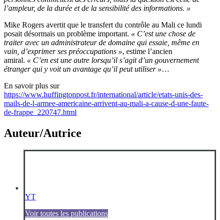
l’ampleur, de la durée et de la sensibilité des informations. »
Mike Rogers avertit que le transfert du contrôle au Mali ce lundi
posait désormais un problème important.
« C’est une chose de
traiter avec un administrateur de domaine qui essaie, même en
vain, d’exprimer ses préoccupations »
, estime l’ancien
amiral.
« C’en est une autre lorsqu’il s’agit d’un gouvernement
étranger qui y voit un avantage qu’il peut utiliser »
…
En savoir plus sur
https://www.huffingtonpost.fr/international/article/etats-unis-des-
mails-de-l-armee-americaine-arrivent-au-mali-a-cause-d-une-faute-
de-frappe_220747.html
Auteur/Autrice
YT
Voir toutes les publications