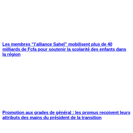
Les membres “l’alliance Sahel” mobilisent plus de 40
milliards de Fcfa pour soutenir la scolarité des enfants dans
la région
Promotion aux grades de général : les promus reçoivent leurs
attributs des mains du président de la transition