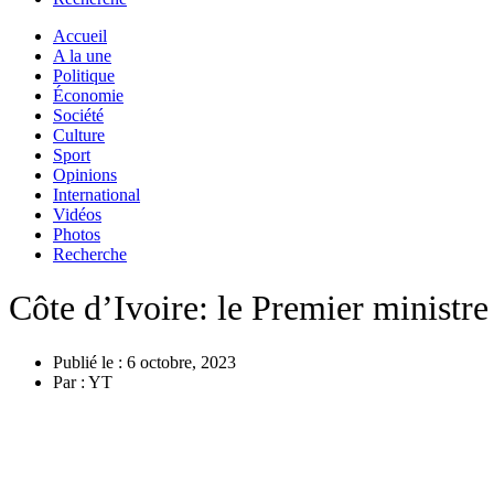
Accueil
A la une
Politique
Économie
Société
Culture
Sport
Opinions
International
Vidéos
Photos
Recherche
Côte d’Ivoire: le Premier ministr
Publié le :
6 octobre, 2023
Par :
YT