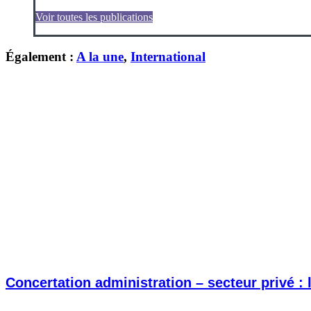
Voir toutes les publications
Également :
A la une
,
International
Concertation administration – secteur privé :