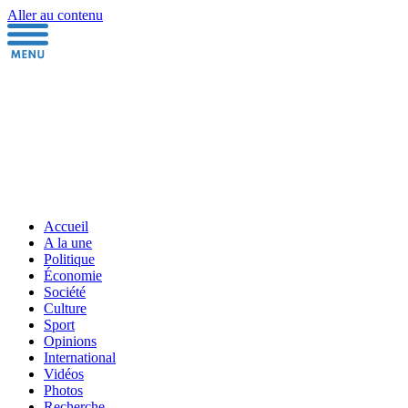
Aller au contenu
Accueil
A la une
Politique
Économie
Société
Culture
Sport
Opinions
International
Vidéos
Photos
Recherche