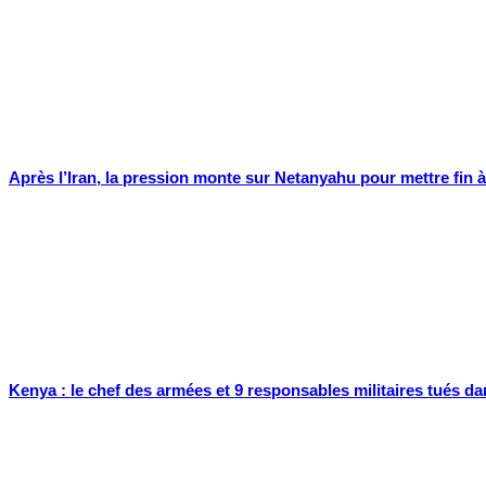
Après l’Iran, la pression monte sur Netanyahu pour mettre fin à
Kenya : le chef des armées et 9 responsables militaires tués da