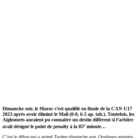
Dimanche soir, le Maroc s’est qualifié en finale de la CAN U17
2023 après avoir éliminé le Mali (0-0, 6-5 ap. tab.). Toutefois, les
Aiglonnets auraient pu connaitre un destin différent si l’arbitre
e
avait désigné le point de penalty à la 85
minute…
C’est le débat qui a animé Twitter dimanche soir. Quelques minutes