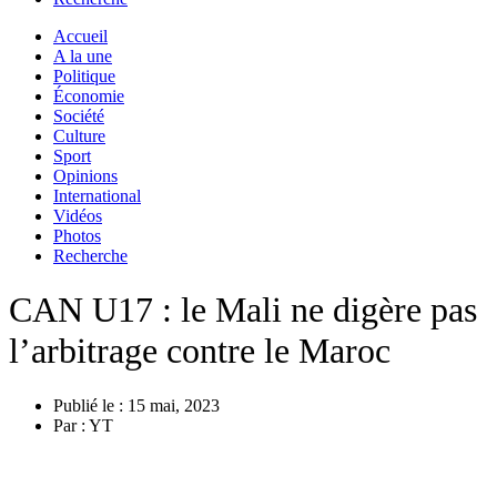
Accueil
A la une
Politique
Économie
Société
Culture
Sport
Opinions
International
Vidéos
Photos
Recherche
CAN U17 : le Mali ne digère pas
l’arbitrage contre le Maroc
Publié le :
15 mai, 2023
Par :
YT