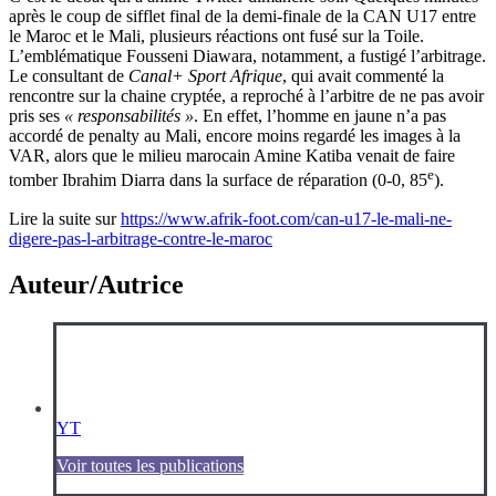
après le coup de sifflet final de la demi-finale de la CAN U17 entre
le Maroc et le Mali, plusieurs réactions ont fusé sur la Toile.
L’emblématique Fousseni Diawara, notamment, a fustigé l’arbitrage.
Le consultant de
Canal+ Sport Afrique
, qui avait commenté la
rencontre sur la chaine cryptée, a reproché à l’arbitre de ne pas avoir
pris ses
« responsabilités »
. En effet, l’homme en jaune n’a pas
accordé de penalty au Mali, encore moins regardé les images à la
VAR, alors que le milieu marocain Amine Katiba venait de faire
e
tomber Ibrahim Diarra dans la surface de réparation (0-0, 85
).
Lire la suite sur
https://www.afrik-foot.com/can-u17-le-mali-ne-
digere-pas-l-arbitrage-contre-le-maroc
Auteur/Autrice
YT
Voir toutes les publications