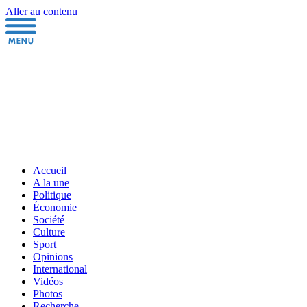
Aller au contenu
Accueil
A la une
Politique
Économie
Société
Culture
Sport
Opinions
International
Vidéos
Photos
Recherche