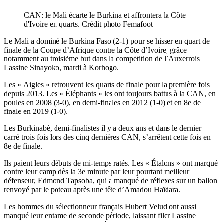
CAN: le Mali écarte le Burkina et affrontera la Côte
d'Ivoire en quarts. Crédit photo Femafoot
Le Mali a dominé le Burkina Faso (2-1) pour se hisser en quart de
finale de la Coupe d’Afrique contre la Côte d’Ivoire, grâce
notamment au troisième but dans la compétition de l’Auxerrois
Lassine Sinayoko, mardi à Korhogo.
Les « Aigles » retrouvent les quarts de finale pour la première fois
depuis 2013. Les « Éléphants » les ont toujours battus à la CAN, en
poules en 2008 (3-0), en demi-finales en 2012 (1-0) et en 8e de
finale en 2019 (1-0).
Les Burkinabè, demi-finalistes il y a deux ans et dans le dernier
carré trois fois lors des cinq dernières CAN, s’arrêtent cette fois en
8e de finale.
Ils paient leurs débuts de mi-temps ratés. Les « Étalons » ont marqué
contre leur camp dès la 3e minute par leur pourtant meilleur
défenseur, Edmond Tapsoba, qui a manqué de réflexes sur un ballon
renvoyé par le poteau après une tête d’Amadou Haïdara.
Les hommes du sélectionneur français Hubert Velud ont aussi
manqué leur entame de seconde période, laissant filer Lassine