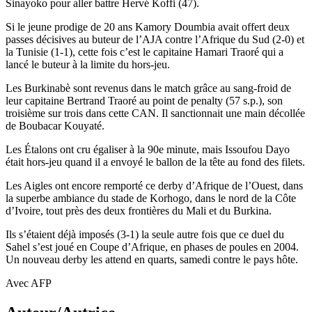
Sinayoko pour aller battre Hervé Koffi (47).
Si le jeune prodige de 20 ans Kamory Doumbia avait offert deux
passes décisives au buteur de l’AJA contre l’Afrique du Sud (2-0) et
la Tunisie (1-1), cette fois c’est le capitaine Hamari Traoré qui a
lancé le buteur à la limite du hors-jeu.
Les Burkinabè sont revenus dans le match grâce au sang-froid de
leur capitaine Bertrand Traoré au point de penalty (57 s.p.), son
troisième sur trois dans cette CAN. Il sanctionnait une main décollée
de Boubacar Kouyaté.
Les Étalons ont cru égaliser à la 90e minute, mais Issoufou Dayo
était hors-jeu quand il a envoyé le ballon de la tête au fond des filets.
Les Aigles ont encore remporté ce derby d’Afrique de l’Ouest, dans
la superbe ambiance du stade de Korhogo, dans le nord de la Côte
d’Ivoire, tout près des deux frontières du Mali et du Burkina.
Ils s’étaient déjà imposés (3-1) la seule autre fois que ce duel du
Sahel s’est joué en Coupe d’Afrique, en phases de poules en 2004.
Un nouveau derby les attend en quarts, samedi contre le pays hôte.
Avec AFP