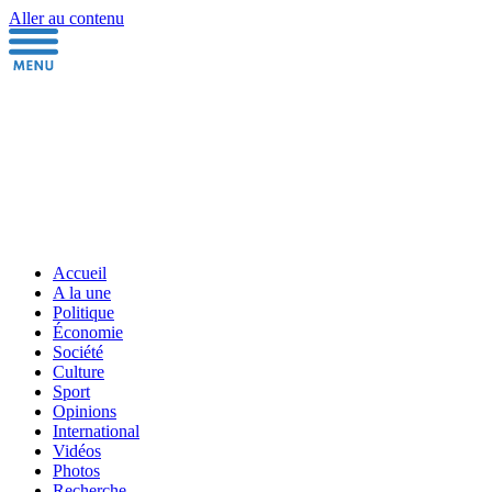
Aller au contenu
Accueil
A la une
Politique
Économie
Société
Culture
Sport
Opinions
International
Vidéos
Photos
Recherche