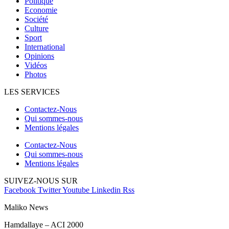
Politique
Economie
Société
Culture
Sport
International
Opinions
Vidéos
Photos
LES SERVICES
Contactez-Nous
Qui sommes-nous
Mentions légales
Contactez-Nous
Qui sommes-nous
Mentions légales
SUIVEZ-NOUS SUR
Facebook
Twitter
Youtube
Linkedin
Rss
Maliko News
Hamdallaye – ACI 2000