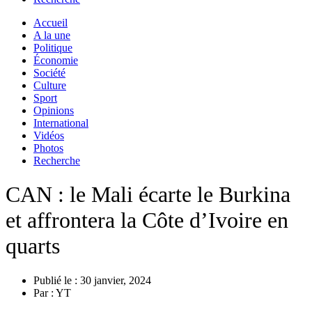
Accueil
A la une
Politique
Économie
Société
Culture
Sport
Opinions
International
Vidéos
Photos
Recherche
CAN : le Mali écarte le Burkina
et affrontera la Côte d’Ivoire en
quarts
Publié le :
30 janvier, 2024
Par :
YT