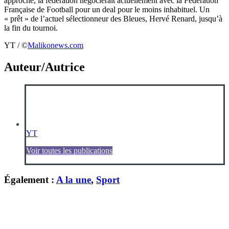
approche, la fédération négocierait actuellement avec la Fédération
Française de Football pour un deal pour le moins inhabituel. Un
« prêt » de l’actuel sélectionneur des Bleues, Hervé Renard, jusqu’à
la fin du tournoi.
YT / ©️
Malikonews.com
Auteur/Autrice
YT
Voir toutes les publications
Également :
A la une
,
Sport