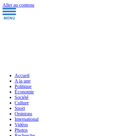
Aller au contenu
Accueil
A la une
Politique
Économie
Société
Culture
Sport
Opinions
International
Vidéos
Photos
Recherche