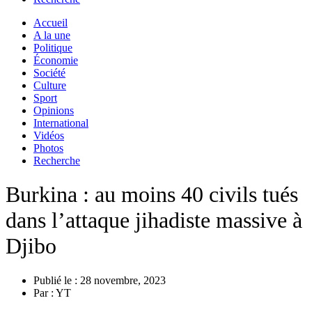
Accueil
A la une
Politique
Économie
Société
Culture
Sport
Opinions
International
Vidéos
Photos
Recherche
Burkina : au moins 40 civils tués
dans l’attaque jihadiste massive à
Djibo
Publié le :
28 novembre, 2023
Par :
YT