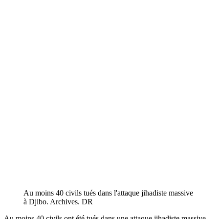
Au moins 40 civils tués dans l'attaque jihadiste massive
à Djibo. Archives. DR
Au moins 40 civils ont été tués dans une attaque jihadiste massive