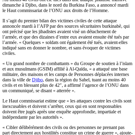
dimanche à Djibo, dans le nord du Burkina Faso, a annoncé mardi
le Haut commissariat de l’ONU aux droits de l’Homme.
Il s’agit du premier bilan des victimes civiles de cette attaque
annoncée mardi à l’AFP par des sources sécuritaires burkinabè, qui
ont précisé que les jihadistes avaient visé un détachement de
l’armée, et que des dizaines d’entre eux avaient ensuite été tués par
l’armée. « Quelques » soldats ont également été tués, avaient-elles
indiqué sans en donner le nombre, et sans évoquer de victimes
civiles.
« Un grand nombre de combattants » du Groupe de soutien à l’islam
et aux musulmans (GSIM) affilié à Al-Qaïda, « a attaqué une base
militaire, des maisons et les camps de Personnes déplacées internes
dans la ville de
Djibo
, dans la région du Sahel, tuant au moins 40
civils et en blessant plus de 42″, a affirmé l’agence de l’ONU dans
un communiqué, se disant « atterrée ».
Le Haut commissariat estime que « les attaques contre les civils sont
inexcusables et doivent s’arrêter, ceux qui en sont responsables
doivent être jugés après une enquête approfondie, impartiale et
indépendante par les autorités ».
« Cibler délibérément des civils ou des personnes ne prenant pas
part directement aux hostilités constitue un crime de guerre », ajoute-