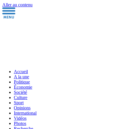
Aller au contenu
Accueil
A la une
Politique
Économie
Société
Culture
Sport
Opinions
International
Vidéos
Photos
Recherche