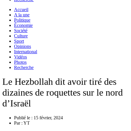
Accueil
A la une
Politique
Économie
Société
Culture
Sport
Opinions
International
Vidéos
Photos
Recherche
Le Hezbollah dit avoir tiré des
dizaines de roquettes sur le nord
d’Israël
Publié le :
15 février, 2024
Par :
YT