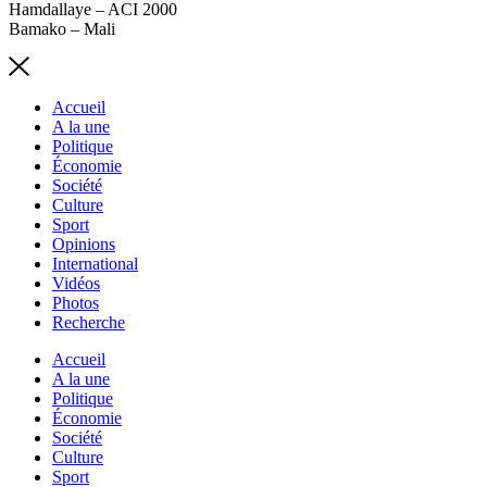
Hamdallaye – ACI 2000
Bamako – Mali
Accueil
A la une
Politique
Économie
Société
Culture
Sport
Opinions
International
Vidéos
Photos
Recherche
Accueil
A la une
Politique
Économie
Société
Culture
Sport