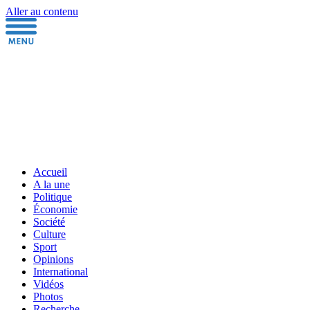
Aller au contenu
Accueil
A la une
Politique
Économie
Société
Culture
Sport
Opinions
International
Vidéos
Photos
Recherche