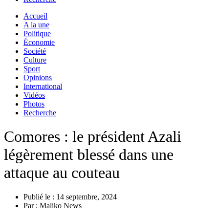
Accueil
A la une
Politique
Économie
Société
Culture
Sport
Opinions
International
Vidéos
Photos
Recherche
Comores : le président Azali
légèrement blessé dans une
attaque au couteau
Publié le :
14 septembre, 2024
Par :
Maliko News