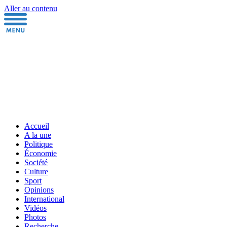
Aller au contenu
Accueil
A la une
Politique
Économie
Société
Culture
Sport
Opinions
International
Vidéos
Photos
Recherche