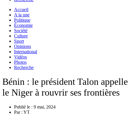
Accueil
A la une
Politique
Économie
Société
Culture
Sport
Opinions
International
Vidéos
Photos
Recherche
Bénin : le président Talon appelle
le Niger à rouvrir ses frontières
Publié le :
9 mai, 2024
Par :
YT