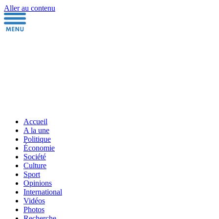
Aller au contenu
Accueil
A la une
Politique
Économie
Société
Culture
Sport
Opinions
International
Vidéos
Photos
Recherche