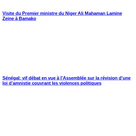
Visite du Premier ministre du Niger Ali Mahaman Lamine
Zeine à Bamako
Sénégal: vif débat en vue à l’Assemblée sur la révision d’une
loi d’amnistie couvrant les violences politiques