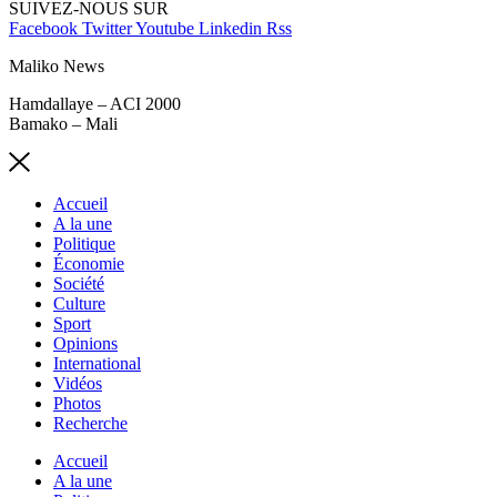
SUIVEZ-NOUS SUR
Facebook
Twitter
Youtube
Linkedin
Rss
Maliko News
Hamdallaye – ACI 2000
Bamako – Mali
Accueil
A la une
Politique
Économie
Société
Culture
Sport
Opinions
International
Vidéos
Photos
Recherche
Accueil
A la une