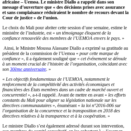
africaine – Uemoa. Le ministre Diallo a rappelé dans son
message d’ouverture que « des décisions prises avec assurance
et sans complaisance réduiraient le nombre de recours devant la
Cour de justice » de l’union.
Le choix du Mali pour abriter cette session d’une semaine, estime le
ministère de l’industrie, est «
un témoignage éloquent de la
confiance renouvelée des membres de l’UEMOA envers le pays.
»
Ainsi, le Ministre Moussa Alassane Diallo a exprimé sa gratitude au
président de la commission de l’Uemoa «
pour cette marque de
confiance
», il a également souligné que «
cet événement se déroule
à un moment crucial de l’histoire de l’organisation, coïncidant avec
son
30ème anniversaire
.
»
«
Les objectifs fondamentaux de l’UEMOA, notamment le
renforcement de la compétitivité des activités économiques et
financières des États membres dans un cadre de marché ouvert et
concurrentiel
», a-t-il rappelé. Avant de mettre en avant «
les efforts
constants du Mali pour aligner sa législation nationale sur les
directives communautaires
», énumérant «
la loi n°2016-006 sur
l’organisation de la concurrence et la transposition en 2018 des
directives relatives à la transparence et à la coopération.
»
Le ministre Diallo s’est également adressé durant son intervention,