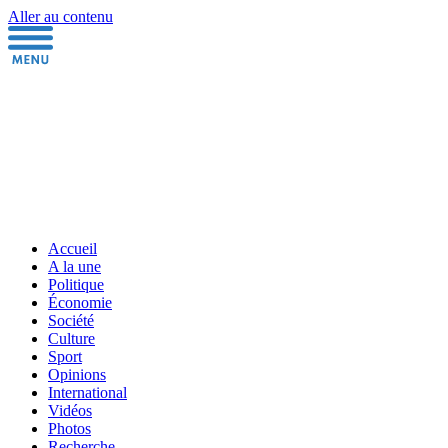
Aller au contenu
Accueil
A la une
Politique
Économie
Société
Culture
Sport
Opinions
International
Vidéos
Photos
Recherche