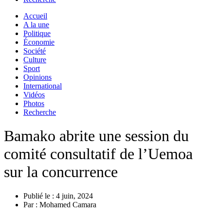
Accueil
A la une
Politique
Économie
Société
Culture
Sport
Opinions
International
Vidéos
Photos
Recherche
Bamako abrite une session du
comité consultatif de l’Uemoa
sur la concurrence
Publié le :
4 juin, 2024
Par :
Mohamed Camara