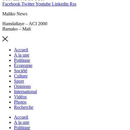
Facebook
Twitter
Youtube
Linkedin
Rss
Maliko News
Hamdallaye – ACI 2000
Bamako – Mali
Accueil
A la une
Politique
Économie
Société
Culture
Sport
Opinions
International
Vidéos
Photos
Recherche
Accueil
A la une
Politique