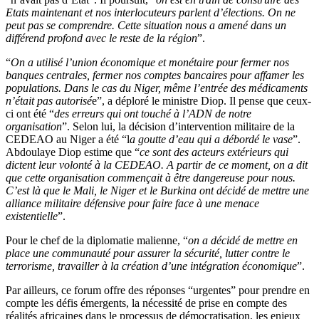
Etats maintenant et nos interlocuteurs parlent d’élections. On ne
peut pas se comprendre. Cette situation nous a amené dans un
différend profond avec le reste de la région
”.
“
On a utilisé l’union économique et monétaire pour fermer nos
banques centrales, fermer nos comptes bancaires pour affamer les
populations. Dans le cas du Niger, même l’entrée des médicaments
n’était pas autorisé
e”, a déploré le ministre Diop. Il pense que ceux-
ci ont été “
des erreurs qui ont touché à l’ADN de notre
organisation
”. Selon lui, la décision d’intervention militaire de la
CEDEAO au Niger a été “l
a goutte d’eau qui a débordé le vase
”.
Abdoulaye Diop estime que “
ce sont des acteurs extérieurs qui
dictent leur volonté à la CEDEAO. A partir de ce moment, on a dit
que cette organisation commençait à être dangereuse pour nous.
C’est là que le Mali, le Niger et le Burkina ont décidé de mettre une
alliance militaire défensive pour faire face à une menace
existentielle
”.
Pour le chef de la diplomatie malienne, “
on a décidé de mettre en
place une communauté pour assurer la sécurité, lutter contre le
terrorisme, travailler à la création d’une intégration économique
”.
Par ailleurs, ce forum offre des réponses “urgentes” pour prendre en
compte les défis émergents, la nécessité de prise en compte des
réalités africaines dans le processus de démocratisation, les enjeux