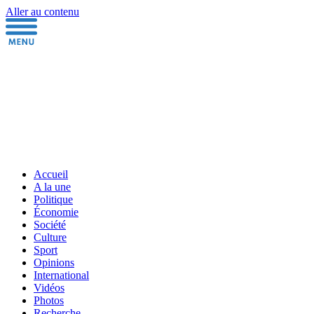
Aller au contenu
Accueil
A la une
Politique
Économie
Société
Culture
Sport
Opinions
International
Vidéos
Photos
Recherche