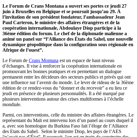
Le Forum de Crans Montana a ouvert ses portes ce jeudi 27
juin à Bruxelles en Belgique et se poursuit jusqu’au 29. À
l’invitation de son président fondateur, l’ambassadeur Jean
Paul Carteron, le ministre des affaires étrangères et de la
coopération internationale, Abdoulaye Diop participe à la
36ème édition du forum. Le chef de la diplomatie malienne a
animé un panel sur “l’Alliance des États du Sahel, une nouvelle
dynamique géopolitique dans la configuration sous régionale en
Afrique de l’ouest”.
Le Forum de
Crans Montana
est un espace de haut niveau
d’échanges. Il vise à renforcer la coopération internationale en
promouvant les bonnes pratiques et en permettant un dialogue
permanent entre les décideurs des secteurs publics et privés qui ont
une influence sur l’avenir du monde. Le lever de rideau de la 36ème
édition de ce rendez-vous du “donner et du recevoir” a eu lieu ce
jeudi en présence de plusieurs personnalités. Il a été marqué par
plusieurs interventions autour des crises multiformes à l’échelle
mondiale.
Parmi, ces interventions, celle du ministre des affaires étrangères. Le
représentant du Mali est intervenu lors d’un panel au cours duquel il
a, avec son homologue du Burkina Faso fait l’éloge de l’Alliance
des Etats du Sahel. Selon le ministre Diop, les pays de l’AES
“n’avait pas d’État”. Il poursuit, “
on est en train de construire des