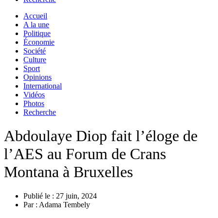
Accueil
A la une
Politique
Économie
Société
Culture
Sport
Opinions
International
Vidéos
Photos
Recherche
Abdoulaye Diop fait l’éloge de
l’AES au Forum de Crans
Montana à Bruxelles
Publié le :
27 juin, 2024
Par :
Adama Tembely